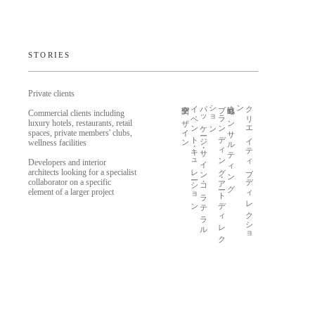
STORIES
Private clients
空間デザイン
イベント・キュレーション
パッケージ・サイン・コラテラル
ン
ブ
ラ
ン
デ
ィ
ン
グ
・
ア
ー
ト
デ
ィ
レ
ク
シ
ョ
戦略・コンサルティング
ン
ク
リ
エ
イ
テ
ィ
ブ
デ
ィ
レ
ク
シ
ョ
Commercial clients including
luxury hotels, restaurants, retail
spaces, private members' clubs,
wellness facilities
Developers and interior
architects looking for a specialist
collaborator on a specific
element of a larger project