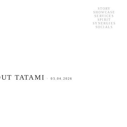
STORY
SHOWCASE
SERVICES
SPIRIT
SYNERGIES
SOCIALS
OUT TATAMI
·
05.04.2026