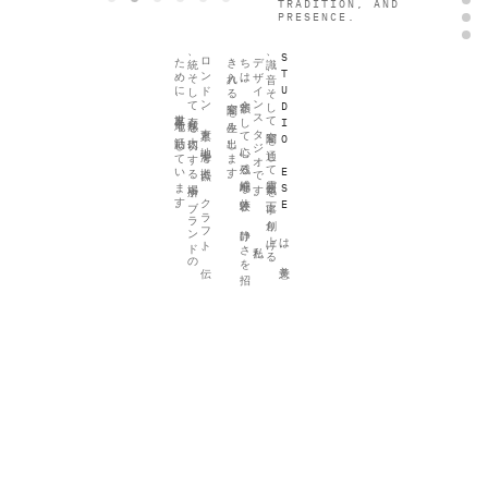
TRADITION, AND
PRESENCE.
。
ロ
ン
ド
ン
、
東京と
地中海を
拠点に
、
ク
ラ
フ
ト
、
伝
統、
そ
し
て
存在感を
大切に
す
る
場所や
ブ
ラ
ン
ド
の
た
め
に
、
世界各地で
活動し
て
い
ま
す
。
識、
デ
ち
き
STUDIO ESE
は
、
美意
音、
そ
し
て
空間を
通し
て
雰囲気を
丁寧に
創り
上げ
る
ザ
イ
ン
ス
タ
ジ
オ
で
す
。
私た
は
、
余韻と
し
て
心に
残る
繊細な
体験と
、
静け
さ
を
招
入れ
る
空間を
生み
出し
ま
す