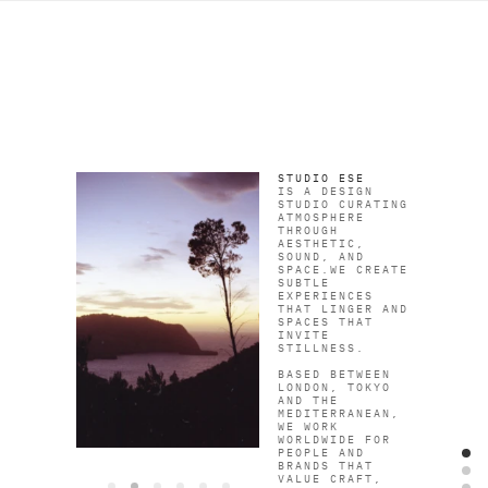
MENU
SPIRIT
SYNERGIES
SOCIALS
STUDIO ESE
IS A DESIGN
STUDIO CURATING
ATMOSPHERE
THROUGH
AESTHETIC,
SOUND, AND
SPACE.
WE CREATE
SUBTLE
EXPERIENCES
THAT LINGER AND
SPACES THAT
INVITE
STILLNESS.
BASED BETWEEN
LONDON, TOKYO
AND THE
MEDITERRANEAN,
WE WORK
WORLDWIDE FOR
PEOPLE AND
BRANDS THAT
VALUE CRAFT,